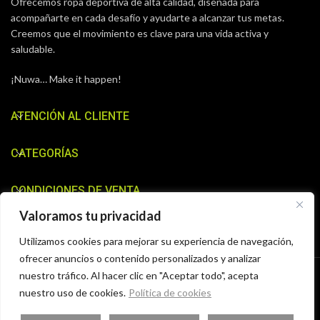
Ofrecemos ropa deportiva de alta calidad, diseñada para
acompañarte en cada desafío y ayudarte a alcanzar tus metas.
Creemos que el movimiento es clave para una vida activa y
saludable.
¡Nuwa… Make it happen!
ATENCIÓN AL CLIENTE
CATEGORÍAS
CONDICIONES DE VENTA
Valoramos tu privacidad
CONTÁCTANOS
Utilizamos cookies para mejorar su experiencia de navegación,
ofrecer anuncios o contenido personalizados y analizar
©Copyright 2024
Tekiposport.com
|
Aviso Legal
|
Privacidad
|
Cookies
| Creado y diseñado por
SJ PRO LINE
.
nuestro tráfico. Al hacer clic en "Aceptar todo", acepta
nuestro uso de cookies.
Política de cookies