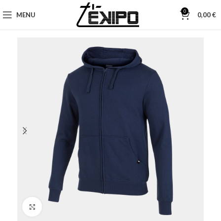
0
MENU
0,00
€
Click to enlarge